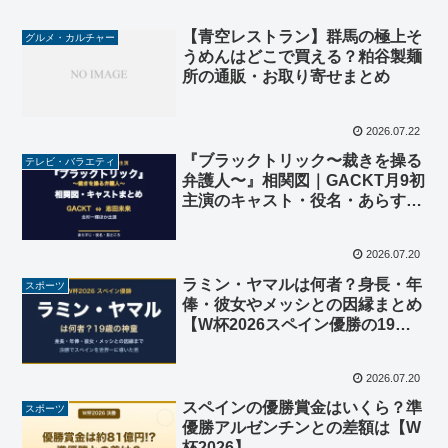
【青空レストラン】群馬の極上そ
グルメ・カルチャー
うめんはどこで買える？粕谷製麺
所の通販・お取り寄せまとめ
2026.07.22
『ブラックトリック〜裁きを操る
テレビ・バラエティ
弁護人〜』相関図｜GACKT月9初
主演のキャスト・役名・あらすじ
まとめ
2026.07.20
ラミン・ヤマルは何者？身長・年
スポーツ
俸・彼女やメッシとの因縁まとめ
【W杯2026スペイン優勝の19
歳】
2026.07.20
スペインの優勝賞金はいくら？準
スポーツ
優勝アルゼンチンとの差額は【W
杯2026】