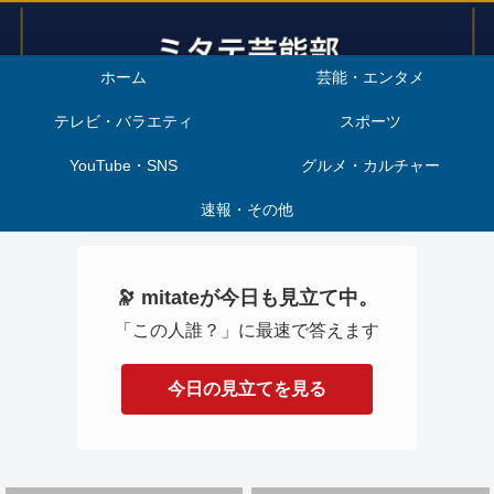
ホーム
芸能・エンタメ
テレビ・バラエティ
スポーツ
YouTube・SNS
グルメ・カルチャー
速報・その他
🔭 mitateが今日も見立て中。
「この人誰？」に最速で答えます
今日の見立てを見る