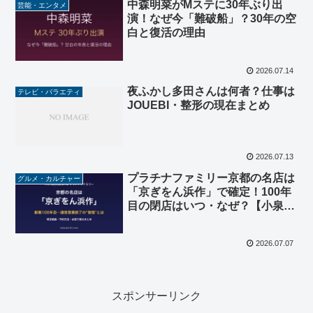
中森明菜がMステに30年ぶり出
芸能・エンタメ
演！なぜ今「難破船」？30年の空
白と復活の理由
2026.07.14
夜ふかし多田さんは何者？仕事は
テレビ・バラエティ
JOUEBI・整形の現在まとめ
2026.07.13
プラチナファミリー京都の名店は
グルメ・カルチャー
「京ぎをん浜作」で確定！100年
目の閉店はいつ・なぜ？【小泉孝
太郎】
2026.07.07
スポンサーリンク