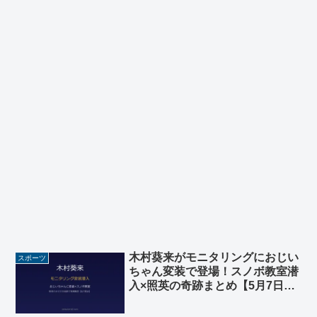
木村葵来がモニタリングにおじい
スポーツ
ちゃん変装で登場！スノボ教室潜
入×照英の奇跡まとめ【5月7日放
送】