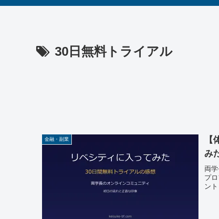
30日無料トライアル
【
金融・副業
み
両学
プロ
ント