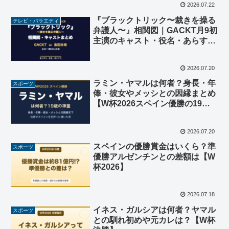
2026.07.22
『ブラックトリック〜裁きを操る
テレビ・バラエティ
弁護人〜』相関図｜GACKT月9初
主演のキャスト・役名・あらすじ
まとめ
2026.07.20
ラミン・ヤマルは何者？身長・年
スポーツ
俸・彼女やメッシとの因縁まとめ
【W杯2026スペイン優勝の19
歳】
2026.07.20
スペインの優勝賞金はいくら？準
スポーツ
優勝アルゼンチンとの差額は【W
杯2026】
2026.07.18
イネス・ガルシアは何者？ヤマル
スポーツ
との馴れ初めや元カレは？【W杯