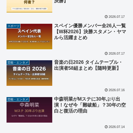
決勝】
2026.07.17
スペイン優勝メンバー全26人一覧
スポーツ
【W杯2026】決勝スタメン・ヤマ
ルら活躍まとめ
2026.07.17
音楽の日2026 タイムテーブル・
芸能・エンタメ
出演者58組まとめ【随時更新】
2026.07.16
中森明菜がMステに30年ぶり出
芸能・エンタメ
演！なぜ今「難破船」？30年の空
白と復活の理由
2026.07.14