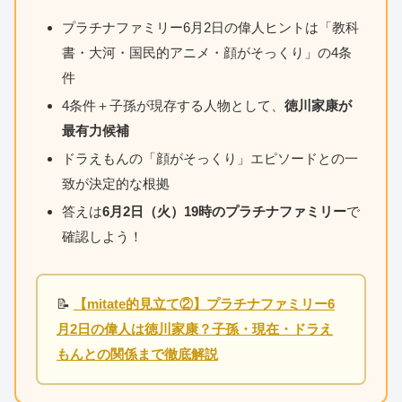
プラチナファミリー6月2日の偉人ヒントは「教科
書・大河・国民的アニメ・顔がそっくり」の4条
件
4条件＋子孫が現存する人物として、
徳川家康が
最有力候補
ドラえもんの「顔がそっくり」エピソードとの一
致が決定的な根拠
答えは
6月2日（火）19時のプラチナファミリー
で
確認しよう！
📝
【mitate的見立て②】プラチナファミリー6
月2日の偉人は徳川家康？子孫・現在・ドラえ
もんとの関係まで徹底解説