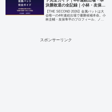
ト完全ガイド｜4年連続出場・準
決勝敗退の全記録｜小林・友保プ
ロフィール
【THE SECOND 2026】金属バットは大
会唯一の4年連続出場で優勝候補本命。小
林圭輔・友保隼平のプロフィール、ノッ
クアウト291点の予選成績、脱力系漫才ス
タイル、上方漫才大賞奨励賞受賞、5/16
グランプリファイナル開幕戦vsヤングの
見どころまで徹底解説。
スポンサーリンク