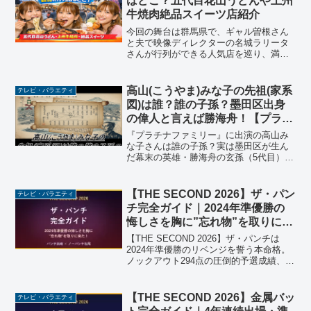
はどこ？五代目花山うどんや上州
牛焼肉絶品スイーツ店紹介
今回の舞台は群馬県で、ギャル曽根さん
と夫で映像ディレクターの名城ラリータ
さんが行列ができる人気店を巡り、満腹
必至の食べ歩き体験を届けます。特に注
目は、120年の歴史を誇る五代目花山うど
んの「鬼ひも川」で、3年連続日本一に輝
高山(こうやま)みな子の先祖(家系
テレビ・バラエティ
いた老舗うどんの味...
図)は誰？誰の子孫？墨田区出身
の偉人と言えば勝海舟！【プラチ
ナファミリー】
『プラチナファミリー』に出演の高山み
な子さんは誰の子孫？実は墨田区が生ん
だ幕末の英雄・勝海舟の玄孫（5代目）だ
った！画像でわかる詳細な家系図や、高
山さんと勝海舟の意外な繋がり、さらに
墨田区にある生誕の地まで徹底解説。歴
【THE SECOND 2026】ザ・パン
テレビ・バラエティ
史ファン必見の内容です。
チ完全ガイド｜2024年準優勝の
悔しさを胸に”忘れ物”を取りに来
た！浜崎・松尾の進化した漫才
【THE SECOND 2026】ザ・パンチは
2024年準優勝のリベンジを誓う本命格。
ノックアウト294点の圧倒的予選成績、パ
ンチ浜崎・ノーパンチ松尾のプロフィー
ル、M-1グランプリ2008の挫折、嘆きツ
ッコミ復活、5/16グランプリファイナル
【THE SECOND 2026】金属バッ
テレビ・バラエティ
見どころまで徹底解説。