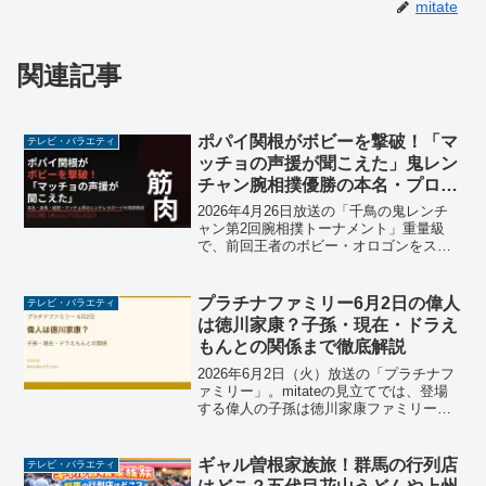
mitate
関連記事
ポパイ関根がボビーを撃破！「マ
テレビ・バラエティ
ッチョの声援が聞こえた」鬼レン
チャン腕相撲優勝の本名・プロフ
ィール・経歴まとめ
2026年4月26日放送の「千鳥の鬼レンチ
ャン第2回腕相撲トーナメント」重量級
で、前回王者のボビー・オロゴンをスト
ラップ装着マッチの末に撃破して優勝し
たポパイ関根。「マッチョ界を背負って
たんで、マッチョの声援が聞こえた」と
プラチナファミリー6月2日の偉人
テレビ・バラエティ
いう名言も話題に。...
は徳川家康？子孫・現在・ドラえ
もんとの関係まで徹底解説
2026年6月2日（火）放送の「プラチナフ
ァミリー」。mitateの見立てでは、登場
する偉人の子孫は徳川家康ファミリーが
最有力です。根拠は明確です。「教科書
に必ず載っている」「大河ドラマの主人
公になった」「国民的アニメに登場し
ギャル曽根家族旅！群馬の行列店
テレビ・バラエティ
た」「お顔は初...