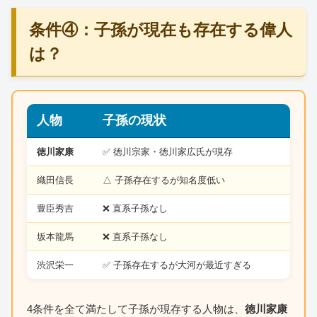
条件④：子孫が現在も存在する偉人
は？
人物
子孫の現状
徳川家康
✅ 徳川宗家・徳川家広氏が現存
織田信長
△ 子孫存在するが知名度低い
豊臣秀吉
❌ 直系子孫なし
坂本龍馬
❌ 直系子孫なし
渋沢栄一
✅ 子孫存在するが大河が最近すぎる
4条件を全て満たして子孫が現存する人物は、
徳川家康