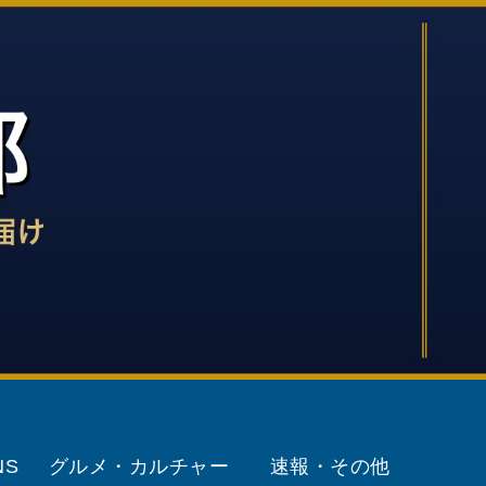
NS
グルメ・カルチャー
速報・その他