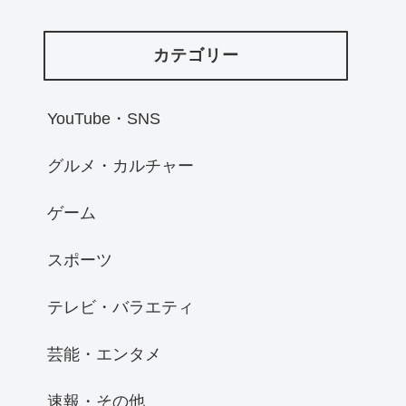
カテゴリー
YouTube・SNS
グルメ・カルチャー
ゲーム
スポーツ
テレビ・バラエティ
芸能・エンタメ
速報・その他