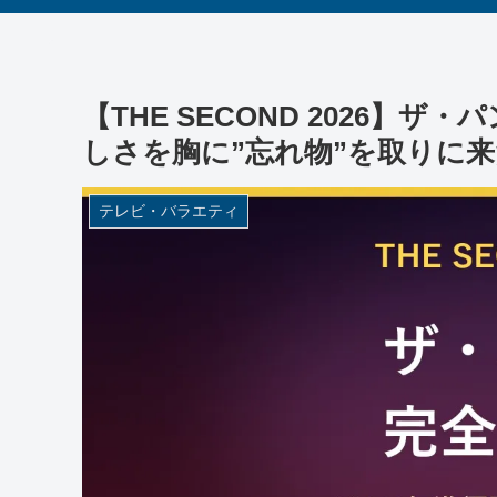
【THE SECOND 2026】
しさを胸に”忘れ物”を取りに
テレビ・バラエティ