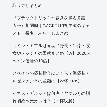
取り寄せまとめ
『ブラックトリック〜裁きを操る弁護
人〜』相関図｜GACKT月9初主演のキャ
スト・役名・あらすじまとめ
ラミン・ヤマルは何者？身長・年俸・彼
女やメッシとの因縁まとめ【W杯2026ス
ペイン優勝の19歳】
スペインの優勝賞金はいくら？準優勝ア
ルゼンチンとの差額は【W杯2026】
イネス・ガルシアは何者？ヤマルとの馴
れ初めや元カレは？【W杯決勝】