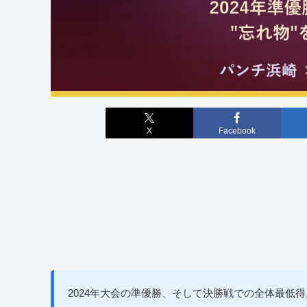
X
Facebook
2024年大会の準優勝、そして決勝戦での全体最低得