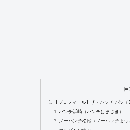
目
【プロフィール】ザ・パンチ パン
パンチ浜崎（パンチはまさき）
ノーパンチ松尾（ノーパンチまつ