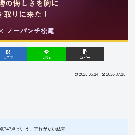
はてブ
LINE
コピー
2026.05.14
2026.07.18
点243点という、忘れがたい結末。