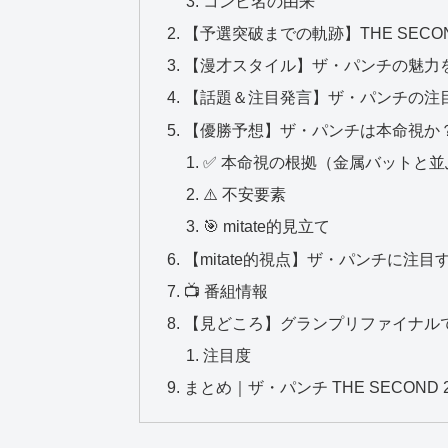
コンビ名の由来
【予選突破までの軌跡】THE SECO
【漫才スタイル】ザ・パンチの魅力
【話題＆注目発言】ザ・パンチの注目
【優勝予想】ザ・パンチは本命視か
✅ 本命視の根拠（金属バットと
⚠️ 不安要素
🎯 mitate的見立て
【mitate的視点】ザ・パンチに注目
📺 番組情報
【見どころ】グランプリファイナル
注目度
まとめ｜ザ・パンチ THE SECOND 