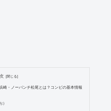
次
チ浜崎・ノーパンチ松尾とは？コンビの基本情報
お）