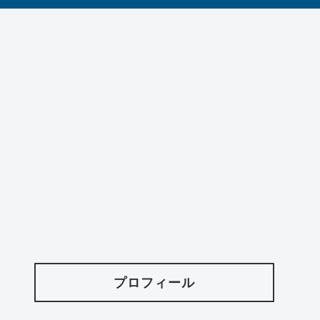
プロフィール