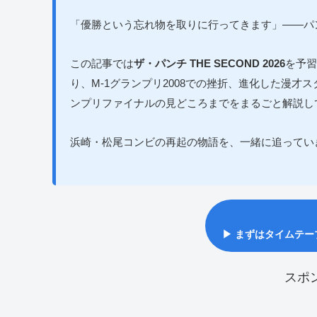
「優勝という忘れ物を取りに行ってきます」――パ
この記事では
ザ・パンチ THE SECOND 2026
を予習
り、M-1グランプリ2008での挫折、進化した漫才ス
ンプリファイナルの見どころまでをまるごと解説し
浜崎・松尾コンビの再起の物語を、一緒に追ってい
▶︎ まずはタイムテ
スポ