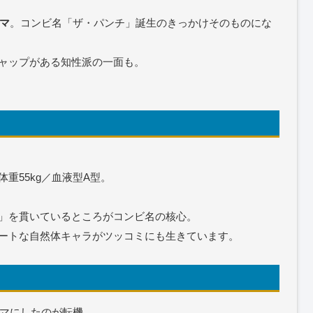
ーマ
。コンビ名「ザ・パンチ」誕生のきっかけそのものにな
ャップがある知性派の一面も。
重55kg／血液型A型。
」を貫いているところがコンビ名の核心。
ートな自然体キャラがツッコミにも生きています。
ーマにしたのが転機。