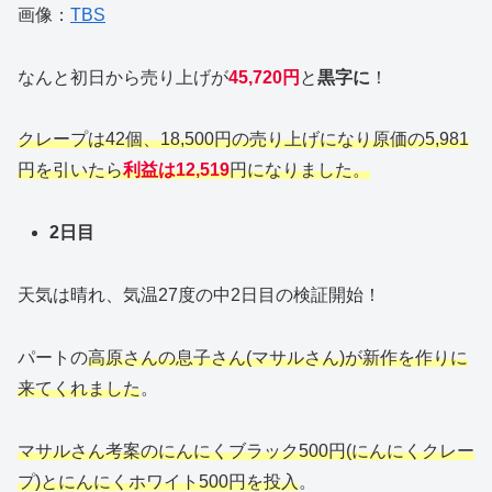
画像：
TBS
なんと初日から売り上げが
45,720円
と
黒字に
！
クレープは42個、18,500円の売り上げになり原価の5,981
円を引いたら
利益は12,519
円になりました。
2日目
天気は晴れ、気温27度の中2日目の検証開始！
パートの
高原さんの息子さん(マサルさん)が新作を作りに
来てくれました
。
マサルさん考案のにんにくブラック500円(にんにくクレー
プ)とにんにくホワイト500円を投入
。