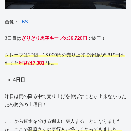
画像：
TBS
3日目は
ぎりぎり黒字キープの39,720円
で終了！
クレープは27個、13,000円の売り上げで原価の5,619円を
引くと
利益は7,381
円に！
4日目
昨日は雨の降る中で売り上げを伸ばすことが出来なかった
ため勝負の土曜日！
ここから運命を分ける週末に突入することになりました
が、ここで
高原さんの雲行きが怪しくなってきました。