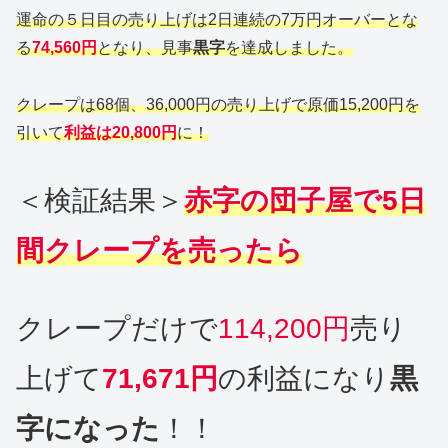
運命の５日目の売り上げは2日連続の7万円オーバーとな
る
74,560円
となり、見事
黒字
を達成しました。
クレープは68個、36,000円の売り上げで原価15,200円を
引いて
利益は20,800円
に！
＜検証結果＞
赤字の団子屋で5日
間クレープを売ったら
クレープだけで
114,200円
売り
上げて
71,671円
の利益になり
黒
字になった
！！