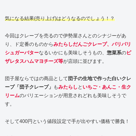
気になる結果(売り上げ)はどうなるのでしょう！？
今回はクレープを売るので伊勢屋さんとのシナジーがあ
り、ド定番のものから
みたらしだんごクレープ、パリパリ
シュガーバター
なるいかにも美味しそうもの、
惣菜系
の
ピ
ザレタスハムマヨチーズ等
が店頭に並びます。
団子屋ならではの商品として
団子の生地で作った白いクレ
ープ「団子クレープ」
も
みたらし
と
いちご・あんこ・生ク
リーム
のバリエーションが用意されどれも美味しそうで
す。
そして400円という値段設定で手が出やすい価格で勝負！