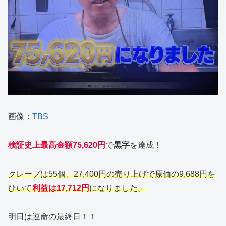
画像：
TBS
検証史上最高金額
75,620円
で
黒字
を達成！
クレープは55個、27,400円の売り上げで原価の9,688円を
ひいて
利益は17,712円
になりました。
明日は運命の最終日！！