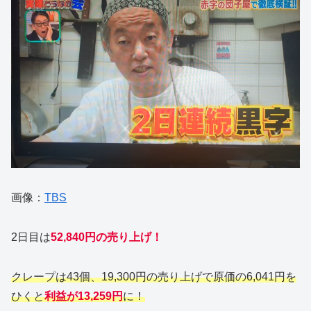
画像：
TBS
2日目は
52,840円の売り上げ！
クレープは43個、19,300円の売り上げで原価の6,041円を
ひくと
利益が13,259円
に！