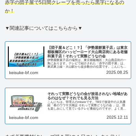
赤字の団子屋で5日間クレープを売ったら黒字になるの
か！
▼関連記事についてはこちらから▼
【団子屋＆どこ！？】「伊勢屋餅菓子店」は東京
都板橋区のハッピーロード大山商店街にある老舗
和菓子店！それって実際どうなの会
伊勢屋餅菓子店の場所は、東京都板橋区・大山商店街の一
角にあります。テレビで紹介された「赤字の団子屋」は、
東武東上線・大山駅から徒歩数分の位置です。こんにち
は。管理人のmitateです。今回はTBSで夜8:30から放送中
2025.08.25
keisuke-bf.com
の番組「巷のウワサ大検...
それって実際どうなの会が放送されない地域があ
るのはなぜ？それでも見る方法
こんにちは。管理人のmitateです。TBSで放送中の人気番
組「巷のウワサ大検証 それって実際どうなの会 」は、僕
も楽しみにして見ているテレビ番組なのですが、よく見逃
すことがあるんです。それって実際どうなの会は以前深夜
番組で放送されていたみ...
2025.12.11
keisuke-bf.com