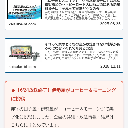
【団子屋＆どこ！？】「伊勢屋餅菓子店」は東京
都板橋区のハッピーロード大山商店街にある老舗
和菓子店！それって実際どうなの会
伊勢屋餅菓子店の場所は、東京都板橋区・大山商店街の一
角にあります。テレビで紹介された「赤字の団子屋」は、
東武東上線・大山駅から徒歩数分の位置です。こんにち
は。管理人のmitateです。今回はTBSで夜8:30から放送中
2025.08.25
keisuke-bf.com
の番組「巷のウワサ大検...
それって実際どうなの会が放送されない地域があ
るのはなぜ？それでも見る方法
こんにちは。管理人のmitateです。TBSで放送中の人気番
組「巷のウワサ大検証 それって実際どうなの会 」は、僕
も楽しみにして見ているテレビ番組なのですが、よく見逃
すことがあるんです。それって実際どうなの会は以前深夜
番組で放送されていたみ...
2025.12.11
keisuke-bf.com
🔥【6/24放送終了】伊勢屋がコーヒー＆モーニング
に挑戦！
赤字の団子屋・伊勢屋が、コーヒー＆モーニングで黒
字化に挑戦しました。企画の詳細・放送情報・結果は
こちらにまとめています。