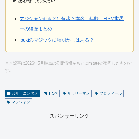
▶ あわせて読みたい
マジシャンibukiとは何者？本名・年齢・FISM世界
一の経歴まとめ
ibukiのマジックに種明かしはある？
※本記事は2026年5月時点の公開情報をもとにmitateが整理したもので
す。
芸能・エンタメ
FISM
サラリーマン
プロフィール
マジシャン
スポンサーリンク