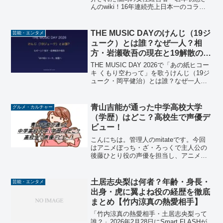
んのwiki！16年連続売上日本一のコラー
ゲンゼリー通販会社・ピンクの城のよう
な豪邸・30年前から実践してきた女性が
働きやすい職場づくりの経営哲学まで徹
THE MUSIC DAYのけんじ（19ジ
芸能・エンタメ
底まとめ。
ューク）とは誰？なぜ一人？相
方・岩瀬敬吾の現在と19解散の真
相まとめ
THE MUSIC DAY 2026で「あの紙ヒコー
キ くもり空わって」を歌うけんじ（19ジ
ューク・岡平健治）とは誰？なぜ一人で
出演？相方・岩瀬敬吾の現在、19の解散
理由と不仲説の真相、八木勇征とのコラ
ボまで徹底解説します。
青山吉能が通った中学高校大学
グルメ・カルチャー
（学歴）はどこ？高校生で声優デ
ビュー！
こんにちは。管理人のmitateです。今回
はアニメぼっち・ざ・ろっくで主人公の
後藤ひとり役の声優を担当し、アニメの
ヒットと共に有名になった青山吉能さん
についての話題です。青山吉能さんは
2014年1月から放送されたアニメWake
土居志央梨は何者？年齢・身長・
芸能・エンタメ
Up, Gi...
出身・虎に翼よね役の経歴を徹底
まとめ【竹内涼真の熱愛相手】
「竹内涼真の熱愛相手・土居志央梨って
誰？」2026年2月28日にSmart FLASHが