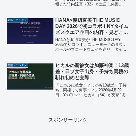
報じた竹内涼真（32）と土居志央梨
（33）の熱愛報道。それ以来、土居志央
梨という名前を検索している人が急増し
ています。虎に翼で山田よね役を演じて
HANA×渡辺直美 THE MUSIC
芸能・エンタメ
ブレイク...
DAY 2026で初コラボ！NYタイム
ズスクエア企画の内容・見どころ
を解説
HANAと渡辺直美がTHE MUSIC DAY
2026で初コラボ。ニューヨークのタウン
ホールやブロードウェイを巡り、タイム
ズスクエアでHANAが歌唱する前代未聞
の特別企画「スターが生まれる理由」の
内容と見どころを解説します。
ヒカルの新彼女は加藤神楽！13歳
芸能・エンタメ
差・日プ女子出身・子持ち同棲の
馴れ初めと交際
「ヒカルに彼女！？しかも13歳差・子持
ち・同棲って何事！？」2026年4月29
日、YouTuber・ヒカル（34）が突然"彼
女"を顔出し公開する動画を投稿。お相手
は日プ女子ファイナリスト・加藤神楽
（21歳）。しかもすでに2カ月同棲中・子
供と...
スポンサーリンク