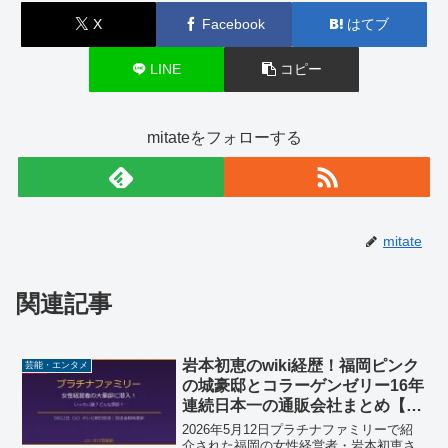
X
Facebook
はてブ
LINE
コピー
mitateをフォローする
mitate
関連記事
岩本初恵のwiki経歴！福岡ピンク
芸能・エンタメ
の城豪邸とコラーゲンゼリー16年
連続日本一の通販会社まとめ【プ
ラチナファミリー】
2026年5月12日プラチナファミリーで紹
介された福岡の女性経営者・岩本初恵さ