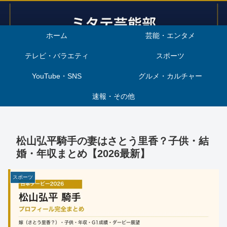
ホーム
芸能・エンタメ
テレビ・バラエティ
スポーツ
YouTube・SNS
グルメ・カルチャー
速報・その他
松山弘平騎手の妻はさとう里香？子供・結
婚・年収まとめ【2026最新】
スポーツ