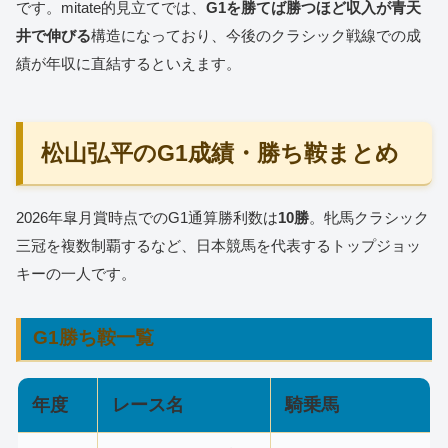
です。mitate的見立てでは、
G1を勝てば勝つほど収入が青天
井で伸びる
構造になっており、今後のクラシック戦線での成
績が年収に直結するといえます。
松山弘平のG1成績・勝ち鞍まとめ
2026年皐月賞時点でのG1通算勝利数は
10勝
。牝馬クラシック
三冠を複数制覇するなど、日本競馬を代表するトップジョッ
キーの一人です。
G1勝ち鞍一覧
年度
レース名
騎乗馬