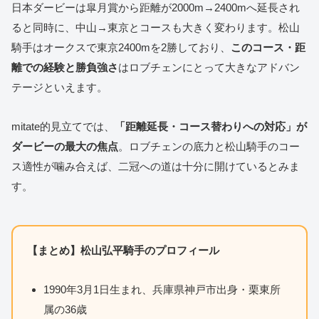
日本ダービーは皐月賞から距離が2000m→2400mへ延長され
ると同時に、中山→東京とコースも大きく変わります。松山
騎手はオークスで東京2400mを2勝しており、
このコース・距
離での経験と勝負強さ
はロブチェンにとって大きなアドバン
テージといえます。
mitate的見立てでは、
「距離延長・コース替わりへの対応」が
ダービーの最大の焦点
。ロブチェンの底力と松山騎手のコー
ス適性が噛み合えば、二冠への道は十分に開けているとみま
す。
【まとめ】松山弘平騎手のプロフィール
1990年3月1日生まれ、兵庫県神戸市出身・栗東所
属の36歳