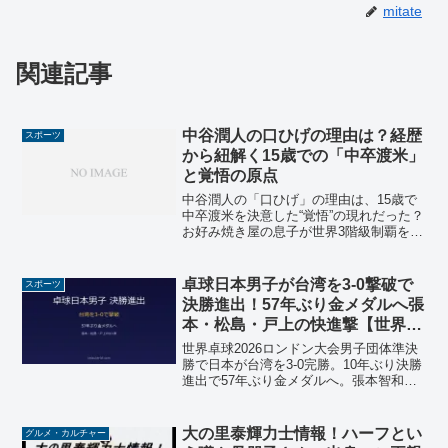
mitate
関連記事
中谷潤人の口ひげの理由は？経歴
スポーツ
から紐解く15歳での「中卒渡米」
と覚悟の原点
中谷潤人の「口ひげ」の理由は、15歳で
中卒渡米を決意した“覚悟”の現れだった？
お好み焼き屋の息子が世界3階級制覇を成
し遂げるまでの壮絶な経歴を徹底解説。
井上尚弥とのメガファイトを控える今、
「情熱大陸」でも話題の彼の原点と最新
卓球日本男子が台湾を3-0撃破で
スポーツ
戦績に迫ります。
決勝進出！57年ぶり金メダルへ張
本・松島・戸上の快進撃【世界卓
球2026】
世界卓球2026ロンドン大会男子団体準決
勝で日本が台湾を3-0完勝。10年ぶり決勝
進出で57年ぶり金メダルへ。張本智和・
松島輝空・戸上隼輔の試合詳細と決勝の
見どころまとめ。
大の里泰輝力士情報！ハーフとい
グルメ・カルチャー