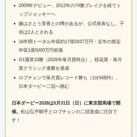
2009年デビュー、2012年の74勝ブレイクを経てト
ップジョッキーへ
嫁はさとう里香との噂があるが、公式発表なし。子
供は2人とされる
16年間トータル年収約17億5937万円・近年の推定
年収1億5000万円前後
G1通算10勝（2026年皐月賞時点）。桜花賞・皐月
賞クラシック連勝を達成
ロブチェンで皐月賞レコード勝ち（1分56秒5）、
日本ダービー二冠へ挑む
日本ダービー2026は5月31日（日）に東京競馬場で開
催。
松山弘平騎手とロブチェンの二冠達成に注目で
す！