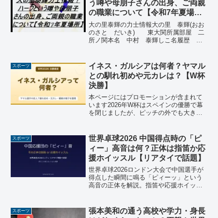
う噂や母朋子さんの出身、ご両親
の職業について【令和7年夏場
所】
大の里泰輝の力士情報大の里 泰輝(おお
のさと だいき) 東大関所属部屋 二
所ノ関本名 中村 泰輝しこ名履歴 大
の里生年月日 2000年(平成12年)6月7
日 ※2025年5月現在24歳出身地 石川
県河北郡津幡町身長 192.0ｃｍ体重
イネス・ガルシアは何者？ヤマル
スポーツ
1...
との馴れ初めや元カレは？【W杯
決勝】
本ページにはプロモーションが含まれて
います2026年W杯はスペインの優勝で幕
を閉じましたが、ピッチの外でも大きな
注目を集めたのが、スペイン代表FWラミ
ン・ヤマル選手の恋人と報じられている
イネス・ガルシアさんです。「イネス・
世界卓球2026 中国得点時の「ピ
スポーツ
ガルシアって誰？」...
ィー」高音は何？正体は指笛か応
援ホイッスル【リアタイで話題】
世界卓球2026ロンドン大会で中国選手が
得点した瞬間に鳴る「ピィーッ」という
高音の正体を解説。指笛や応援ホイッス
ルの可能性とSNSの反応・過去の問題化
事例まとめ。
張本美和の通う高校や学力・身長
スポーツ