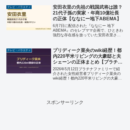
いだ決勝の激闘、1回戦4ブロック・準決
勝の全試合結果、脱落順・名場面、見逃
安田衣里の先祖の戦国武将は誰？
テレビ・バラエティ
し配信情報も。
21代子孫の実家・年商10億社長
の正体【ななにー地下ABEMA】
6月7日に配信された『ななにー 地下
ABEMA』のセレブママ企画で、ひときわ
強烈な存在感を放っていた安田衣里さ
ん。「戦国武将から21代続く一族の子
孫」「年商10億円の女社長」「幼少期に2
回も誘拐された」「結納金30億円の縁
プリディーク菜央のwiki経歴！都
テレビ・バラエティ
談」――次々と飛び...
内220平米リビングの大豪邸と夫
シェーンの正体まとめ【プラチナ
ファミリー5月12日】
2026年5月12日プラチナファミリーで紹
介された女性経営者プリディーク菜央の
wiki経歴！都内220平米リビングの大豪
邸・米オレゴン東京ドーム2個分の別荘・
夫シェーン（46兆円投資会社の日本法人
代表）・寿司職人ママ友パーティーまで
徹底解説。
スポンサーリンク