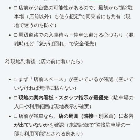
□ 店前が少台数の可能性があるので、最初から“第2駐
車場（店前以外）も使う想定”で同乗者にも共有（現
地で迷うのを防ぐ）
□ 周辺道路での入庫待ち・停車は避ける心づもり（混
雑時ほど「急がば回れ」で安全優先）
2) 現地到着後（店の前に着いたら）
□ まず「店前スペース」が空いているか確認（空いて
いなければ無理に粘らない）
□
現地の案内看板・スタッフ指示が最優先
（駐車場の
入口や利用範囲は現地表示が確実）
□ 店前が満車なら、
店の周囲（隣接・別区画）に案内
が出ていないか
を確認（来訪記録で“隣接駐車場の一
部も利用可能”とされる例あり）