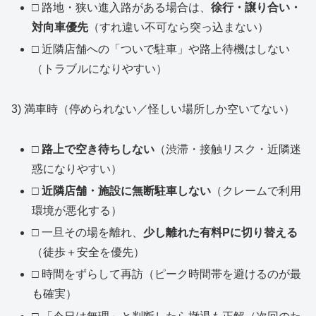
□ 路地・狭い進入路がある場合は、
徐行・譲り合い・
対向車優先
（すれ違い不可なら突っ込まない）
□ 近隣店舗への「ついで駐車」や路上待機はしない
（トラブルになりやすい）
3) 満車時（停められない／怪しい場所しか空いてない）
□
路上で空き待ちしない
（渋滞・接触リスク・近隣迷
惑になりやすい）
□
近隣店舗・施設に無断駐車しない
（クレームで利用
環境が悪化する）
□ 一旦その場を離れ、
少し離れた有料Pに切り替える
（徒歩＋安全を優先）
□ 時間をずらして再訪（ピーク時間帯を避けるのが最
も確実）