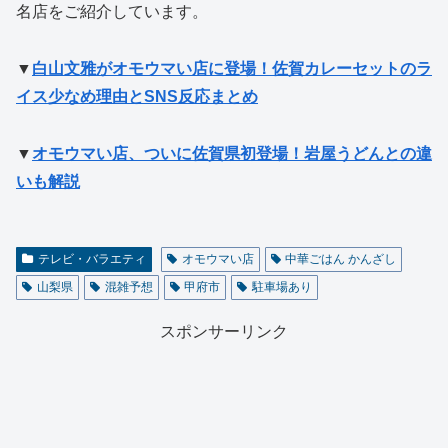
名店をご紹介しています。
▼
白山文雅がオモウマい店に登場！佐賀カレーセットのラ
イス少なめ理由とSNS反応まとめ
▼
オモウマい店、ついに佐賀県初登場！岩屋うどんとの違
いも解説
テレビ・バラエティ
オモウマい店
中華ごはん かんざし
山梨県
混雑予想
甲府市
駐車場あり
スポンサーリンク