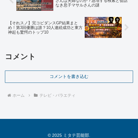
さんは夫婦なのか？急増する検索と会話
なき息子マサルさんの謎
【それスノ】完コピダンスGP結果まと
め！第3回優勝は誰？10人連続成功と東方
神起も驚愕のトップ10
コメント
コメントを書き込む
ホーム
テレビ・バラエティ
© 2025 ミタテ芸能部.