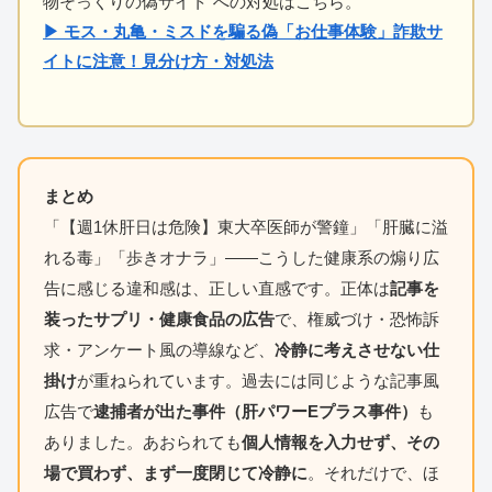
物そっくりの偽サイト”への対処はこちら。
▶ モス・丸亀・ミスドを騙る偽「お仕事体験」詐欺サ
イトに注意！見分け方・対処法
まとめ
「【週1休肝日は危険】東大卒医師が警鐘」「肝臓に溢
れる毒」「歩きオナラ」——こうした健康系の煽り広
告に感じる違和感は、正しい直感です。正体は
記事を
装ったサプリ・健康食品の広告
で、権威づけ・恐怖訴
求・アンケート風の導線など、
冷静に考えさせない仕
掛け
が重ねられています。過去には同じような記事風
広告で
逮捕者が出た事件（肝パワーEプラス事件）
も
ありました。あおられても
個人情報を入力せず、その
場で買わず、まず一度閉じて冷静に
。それだけで、ほ