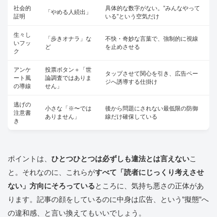
社会的
具体的な数字がない。”みんなやって
「やめる人続出」
証明
いる”という空気だけ
生々し
「歩きオナラ」な
不快・奇妙な言葉で、強制的に視線
いフッ
ど
を止めさせる
ク
アンケ
投票ボタン＋「世
タップさせて関心を引き、広告ペー
ート風
論調査ではありま
ジへ誘導する仕掛け
の導線
せん」
逃げの
小さな「※〜では
後から問題にされない最低限の防御
注意書
ありません」
線だけ確保している
き
ポイントは、
ひとつひとつは必ずしも違法とは言えない
こ
と。それなのに、これらが
すべて「読者にじっくり考えさせ
ない」方向にそろっている
ところに、気持ち悪さの正体があ
ります。記事の顔をしているのに中身は広告、という”擬態”へ
の違和感、と言い換えてもいいでしょう。