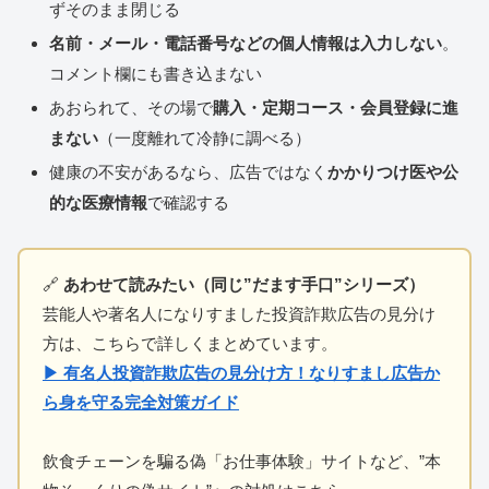
ずそのまま閉じる
名前・メール・電話番号などの個人情報は入力しない
。
コメント欄にも書き込まない
あおられて、その場で
購入・定期コース・会員登録に進
まない
（一度離れて冷静に調べる）
健康の不安があるなら、広告ではなく
かかりつけ医や公
的な医療情報
で確認する
🔗
あわせて読みたい（同じ”だます手口”シリーズ）
芸能人や著名人になりすました投資詐欺広告の見分け
方は、こちらで詳しくまとめています。
▶ 有名人投資詐欺広告の見分け方！なりすまし広告か
ら身を守る完全対策ガイド
飲食チェーンを騙る偽「お仕事体験」サイトなど、”本