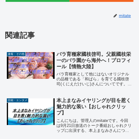
mitate
関連記事
バラ育種家國枝啓司。父親國枝栄
速報・その他
一のバラ園から海外へ！プロフィ
ール【情熱大陸】
バラ育種家として他にはないオリジナル
の品種である「和ばら」を育てる國枝啓
司(くにえだけいじ)さんについてです。
「いつか世界中の花屋さんに並ぶバラを
作る」ことを目標に育種家としての活動
を始めた國枝啓司さん、花屋さんらしい
本上まなみイヤリングが目を惹く
芸能・エンタメ
素敵な目標だと思いまし...
魅力的な装い【おしゃれクリッ
プ】
こんにちは。管理人のmitateです。今回
は9月21日放送のトーク番組おしゃれクリ
ップに出演する、本上まなみさんについ
ての話題です。本上まなみさんは1993