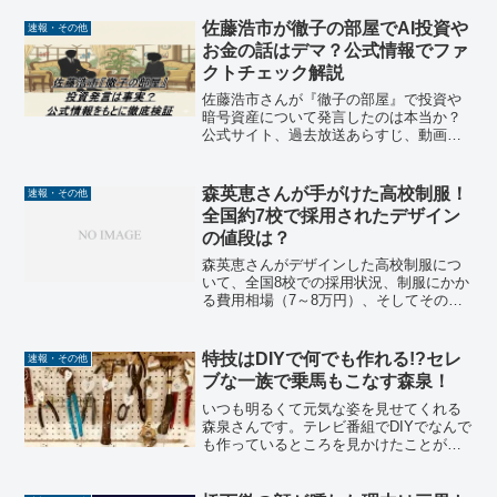
年、ドラマ『じゃじゃ馬ならし』でデビ
ューして以来芸能界で活躍してこられま
佐藤浩市が徹子の部屋でAI投資や
速報・その他
した。私生活...
お金の話はデマ？公式情報でファ
クトチェック解説
佐藤浩市さんが『徹子の部屋』で投資や
暗号資産について発言したのは本当か？
公式サイト、過去放送あらすじ、動画配
信、公式SNSなど一次情報をもとに事実
を検証。日本銀行やAsurekiとの関係も確
認。
森英恵さんが手がけた高校制服！
速報・その他
全国約7校で採用されたデザイン
の値段は？
森英恵さんがデザインした高校制服につ
いて、全国8校での採用状況、制服にかか
る費用相場（7～8万円）、そしてその価
値について徹底調査。樟南高校、四天王
寺高校など著名校での採用実績を紹介し
ます。
特技はDIYで何でも作れる!?セレ
速報・その他
ブな一族で乗馬もこなす森泉！
いつも明るくて元気な姿を見せてくれる
森泉さんです。テレビ番組でDIYでなんで
も作っているところを見かけたことがあ
る方もいると思います。なぜあんな物作
りが得意なのでしょうか？そしてご家族