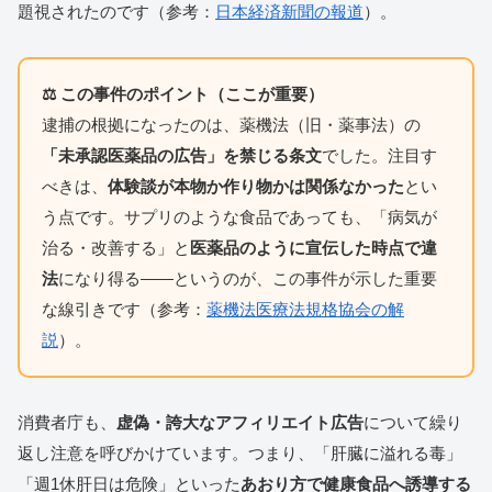
題視されたのです（参考：
日本経済新聞の報道
）。
⚖️ この事件のポイント（ここが重要）
逮捕の根拠になったのは、薬機法（旧・薬事法）の
「未承認医薬品の広告」を禁じる条文
でした。注目す
べきは、
体験談が本物か作り物かは関係なかった
とい
う点です。サプリのような食品であっても、「病気が
治る・改善する」と
医薬品のように宣伝した時点で違
法
になり得る——というのが、この事件が示した重要
な線引きです（参考：
薬機法医療法規格協会の解
説
）。
消費者庁も、
虚偽・誇大なアフィリエイト広告
について繰り
返し注意を呼びかけています。つまり、「肝臓に溢れる毒」
「週1休肝日は危険」といった
あおり方で健康食品へ誘導する