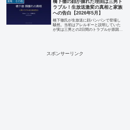
の方も仕事で成功されているセレブな一
橋下徹の顔が腫れた理由は三男ト
速報・その他
族なようで、どういっ...
ラブル！生放送激変の真相と家族
への告白【2026年5月】
橋下徹氏が生放送に顔パンパンで登場し
騒然。当初はアレルギーと説明していた
が実は三男との2日間のトラブルが原因だ
ったと告白。7人の父のリアルな育児事情
まとめ。
スポンサーリンク