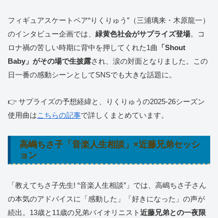
フィギュアスケートペア“りくりゅう”（三浦璃来・木原龍一）
のインタビュー企画では、
緑黄色社会がサプライズ登場
。コ
ロナ禍の苦しい時期に背中を押してくれた1曲
「Shout
Baby」がその場で生披露
され、涙の対面となりました。この
日一番の感動シーンとしてSNSでも大きな話題に。
👉 サプライズの予想経緯と、りくりゅうの2025-26シーズン
使用曲は
こちらの記事
で詳しくまとめています。
高嶋ちさ子「音楽人生相談」×近藤兄弟セッシ
ョン
「教えてちさ子先生! “音楽人生相談”」では、高嶋ちさ子さん
の本気のアドバイスに「感動した」「好きになった」の声が
続出。13歳と11歳の兄弟バイオリニスト
近藤兄弟との一夜限