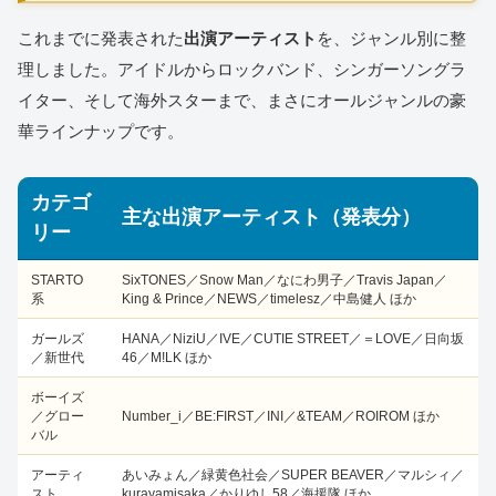
これまでに発表された
出演アーティスト
を、ジャンル別に整
理しました。アイドルからロックバンド、シンガーソングラ
イター、そして海外スターまで、まさにオールジャンルの豪
華ラインナップです。
カテゴ
主な出演アーティスト（発表分）
リー
STARTO
SixTONES／Snow Man／なにわ男子／Travis Japan／
系
King & Prince／NEWS／timelesz／中島健人 ほか
ガールズ
HANA／NiziU／IVE／CUTIE STREET／＝LOVE／日向坂
／新世代
46／M!LK ほか
ボーイズ
／グロー
Number_i／BE:FIRST／INI／&TEAM／ROIROM ほか
バル
アーティ
あいみょん／緑黄色社会／SUPER BEAVER／マルシィ／
スト
kurayamisaka／かりゆし58／海援隊 ほか