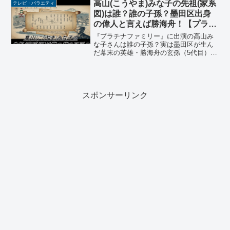
の「バラ肉」爆笑お告げの真相も。放送
高山(こうやま)みな子の先祖(家系
テレビ・バラエティ
内容を最速で詳しく解説！
図)は誰？誰の子孫？墨田区出身
の偉人と言えば勝海舟！【プラチ
ナファミリー】
『プラチナファミリー』に出演の高山み
な子さんは誰の子孫？実は墨田区が生ん
だ幕末の英雄・勝海舟の玄孫（5代目）だ
った！画像でわかる詳細な家系図や、高
山さんと勝海舟の意外な繋がり、さらに
墨田区にある生誕の地まで徹底解説。歴
史ファン必見の内容です。
スポンサーリンク