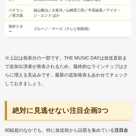
ベテラン
福山雅治／大泉洋／山崎育三郎／平原綾香／アイナ・
／実力派
ジ・エンド ほか
海外スタ
ブルーノ・マーズ（テレビ初歌唱）
ー
※上記は発表分の一部です。THE MUSIC DAYは放送直前ま
で追加出演者が発表されるため、最終的なラインナップはさ
らに増える見込みです。最新の追加発表もあわせてチェック
しておきましょう。
絶対に見逃せない注目企画3つ
60組超のなかでも、特に放送前から話題を集めている
注目企