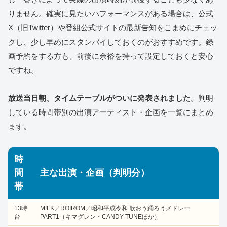
りません。確実に見たいパフォーマンスがある場合は、公式
X（旧Twitter）や番組公式サイトの最新告知をこまめにチェッ
クし、少し早めにスタンバイしておくのがおすすめです。録
画予約をする方も、前後に余裕を持って設定しておくと安心
ですね。
放送当日朝、タイムテーブルがついに発表されました
。判明
している時間帯別の出演アーティスト・企画を一覧にまとめ
ます。
時
間
主な出演・企画（判明分）
帯
13時
M!LK／ROIROM／昭和平成令和 歌おう踊ろうメドレー
台
PART1（キマグレン・CANDY TUNEほか）