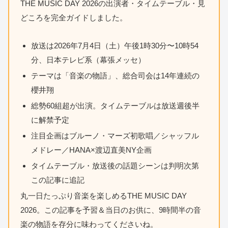
THE MUSIC DAY 2026の出演者・タイムテーブル・見
どころを完全ガイドしました。
放送は2026年7月4日（土）午後1時30分〜10時54
分、日本テレビ系（幕張メッセ）
テーマは「音楽の物語」、総合司会は14年連続の
櫻井翔
総勢60組超が出演。タイムテーブルは放送週後半
に解禁予定
注目企画はブルーノ・マーズ初歌唱／シャッフル
メドレー／HANA×渡辺直美NY企画
タイムテーブル・放送後の話題シーンは判明次第
この記事に追記
丸一日たっぷり音楽を楽しめるTHE MUSIC DAY
2026。この記事を予習＆当日のお供に、9時間半の音
楽の物語を存分に味わってくださいね。