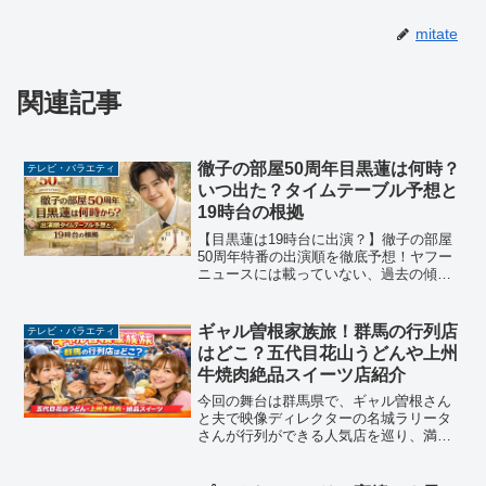
mitate
関連記事
徹子の部屋50周年目黒蓮は何時？
テレビ・バラエティ
いつ出た？タイムテーブル予想と
19時台の根拠
【目黒蓮は19時台に出演？】徹子の部屋
50周年特番の出演順を徹底予想！ヤフー
ニュースには載っていない、過去の傾向
から導き出した出演時間を解説します。
19時台が濃厚な3つの理由とは？Snow
Manファン必見のカリスマックス披露の
ギャル曽根家族旅！群馬の行列店
テレビ・バラエティ
時間帯や、見逃したくない方のためのタ
はどこ？五代目花山うどんや上州
イムテーブル決定版です！
牛焼肉絶品スイーツ店紹介
今回の舞台は群馬県で、ギャル曽根さん
と夫で映像ディレクターの名城ラリータ
さんが行列ができる人気店を巡り、満腹
必至の食べ歩き体験を届けます。特に注
目は、120年の歴史を誇る五代目花山うど