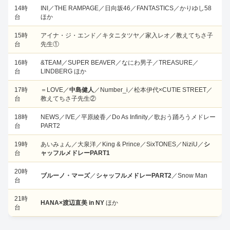
14時
INI／THE RAMPAGE／日向坂46／FANTASTICS／かりゆし58
台
ほか
15時
アイナ・ジ・エンド／キタニタツヤ／家入レオ／教えてちさ子
台
先生①
16時
&TEAM／SUPER BEAVER／なにわ男子／TREASURE／
台
LINDBERG ほか
17時
＝LOVE／
中島健人
／Number_i／松本伊代×CUTIE STREET／
台
教えてちさ子先生②
18時
NEWS／IVE／平原綾香／Do As Infinity／歌おう踊ろうメドレー
台
PART2
19時
あいみょん／大泉洋／King & Prince／SixTONES／NiziU／
シ
台
ャッフルメドレーPART1
20時
ブルーノ・マーズ
／
シャッフルメドレーPART2
／Snow Man
台
21時
HANA×渡辺直美 in NY
ほか
台