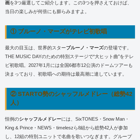
画
を3つ厳選してご紹介します。この3つを押さえておけば、
当日の楽しみが何倍にも膨らみますよ。
① ブルーノ・マーズがテレビ初歌唱
最大の目玉は、世界的スター
ブルーノ・マーズ
の登場です。
THE MUSIC DAYのための特別ステージで“大ヒット曲”をテレ
ビ初歌唱。2027年1月には全国6都市12公演のドームツアーも
決まっており、初歌唱への期待は最高潮に達しています。
② STARTO勢のシャッフルメドレー（総勢42
人）
恒例の
シャッフルメドレー
には、SixTONES・Snow Man・
King & Prince・NEWS・timeleszら8組から総勢42人が参加
し、12組の特別ユニットで名曲を歌いつなぎます。グループ