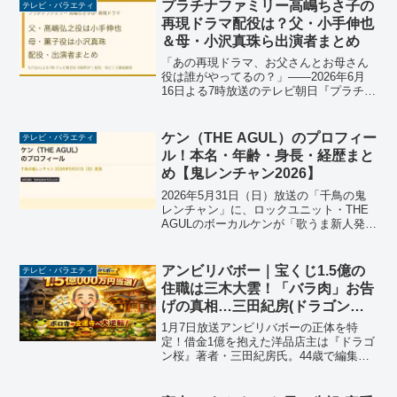
んの「鬼ひも川」で、3年連続日本一に輝
プラチナファミリー高嶋ちさ子の
テレビ・バラエティ
いた老舗うどんの味...
再現ドラマ配役は？父・小手伸也
＆母・小沢真珠ら出演者まとめ
「あの再現ドラマ、お父さんとお母さん
役は誰がやってるの？」――2026年6月
16日よる7時放送のテレビ朝日『プラチナ
ファミリー』3時間SP「“高嶋ちさ子”をつ
くった高嶋家大集合SP」を見ながら、そ
う感じた方も多いのではないでしょう
ケン（THE AGUL）のプロフィー
テレビ・バラエティ
か。今回の...
ル！本名・年齢・身長・経歴まと
め【鬼レンチャン2026】
2026年5月31日（日）放送の「千鳥の鬼
レンチャン」に、ロックユニット・THE
AGULのボーカルケンが「歌うま新人発掘
プロジェクト」枠で登場します。大阪出
身の本格ロックボーカリストがサビだけ
カラオケという独特のルールに挑む、注
アンビリバボー｜宝くじ1.5億の
テレビ・バラエティ
目の一戦で...
住職は三木大雲！「バラ肉」お告
げの真相…三田紀房(ドラゴン桜)
の借金1億も紹介
1月7日放送アンビリバボーの正体を特
定！借金1億を抱えた洋品店主は『ドラゴ
ン桜』著者・三田紀房氏。44歳で編集
者・佐渡島氏と出会い起きた奇跡とは？
また、宝くじ1.5億を当てた三木大雲住職