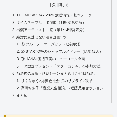
目次
THE MUSIC DAY 2026 放送情報・基本データ
タイムテーブル・出演順（判明次第更新）
出演アーティスト一覧（第1〜4弾発表分）
絶対に見逃せない注目企画3つ
① ブルーノ・マーズがテレビ初歌唱
② STARTO勢のシャッフルメドレー（総勢42人）
③ HANA×渡辺直美のニューヨーク企画
データ放送プレゼント「スターガチャ」の参加方法
放送後の反応・話題シーンまとめ【7月4日放送】
りくりゅう×緑黄色社会 涙のサプライズ対面
高嶋ちさ子「音楽人生相談」×近藤兄弟セッション
まとめ